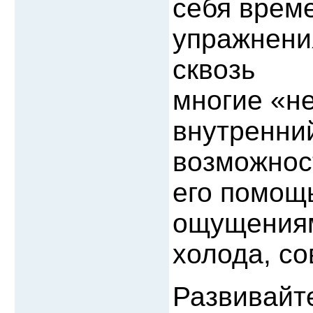
себя врем
упражнени
сквозь
многие «не
внутренни
возможнос
его помощ
ощущениям
холода, с
Развивайт