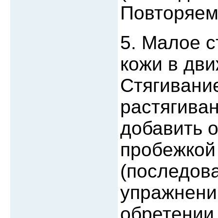
Повторяем 
5. Малое с
кожи в дв
Стягивание
растягива
добавить 
пробежкой
(последова
упражнении
обретении