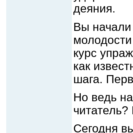
деяния.
Вы начали 
молодости
курс упраж
как извест
шага. Пер
Но ведь на
читатель?
Сегодня в