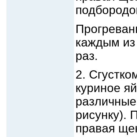
подбородок
Прогреван
каждым из
раз.
2. Сгустко
куриное я
различные 
рисунку). 
правая ще