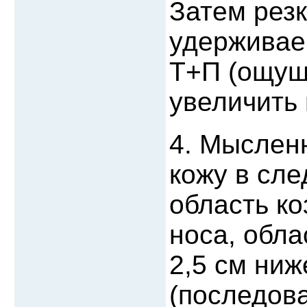
Затем рез
удерживае
Т+П (ощущ
увеличить 
4. Мыслен
кожу в сле
область ко
носа, обла
2,5 см ниж
(последова