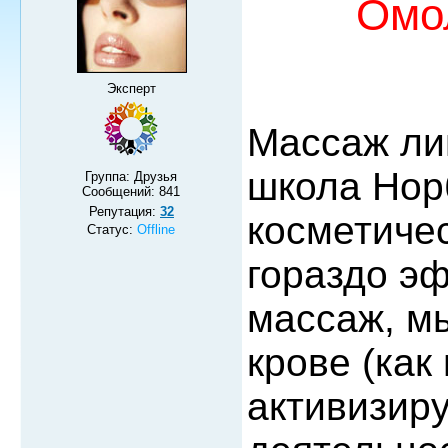
Омо
Эксперт
Массаж ли
школа Нор
Группа: Друзья
Сообщений:
841
Репутация:
32
косметичес
Статус:
Offline
гораздо э
массаж, м
крове (как
активизир