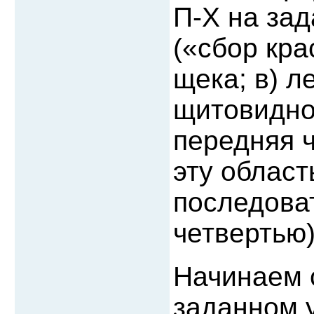
П-Х на зад
(«сбор кра
щека; в) л
щитовидной
передняя 
эту област
последова
четвертью)
Начинаем 
заданном 