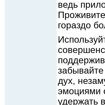
ведь прило
Проживите
гораздо б
Используй
совершенс
поддержива
забывайте 
дух, неза
эмоциями 
удержать 