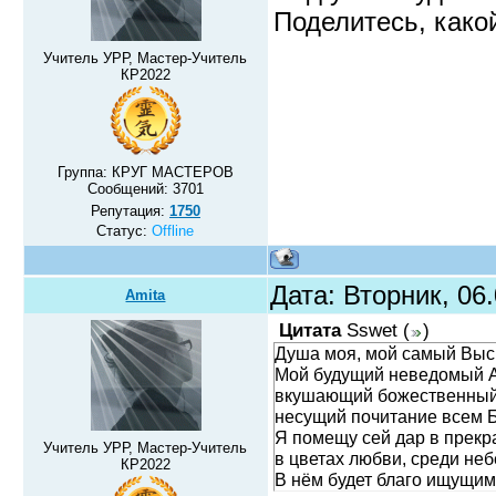
Поделитесь, како
Учитель УРР, Мастер-Учитель
КР2022
Группа: КРУГ МАСТЕРОВ
Сообщений:
3701
Репутация:
1750
Статус:
Offline
Дата: Вторник, 06
Amita
Цитата
Sswet
(
)
Душа моя, мой самый Выс
Мой будущий неведомый 
вкушающий божественный
несущий почитание всем 
Я помещу сей дар в прекр
Учитель УРР, Мастер-Учитель
в цветах любви, среди не
КР2022
В нём будет благо ищущим