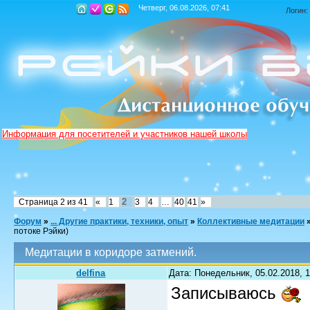
Четверг, 06.08.2026, 07:41
Логин:
Информация для посетителей и участников нашей школы
2
Страница
2
из
41
«
1
3
4
…
40
41
»
Форум
»
... Другие практики, техники, опыт
»
Коллективные медитации
потоке Рэйки)
Медитации в коридоре затмений.
delfina
Дата: Понедельник, 05.02.2018, 
Записываюсь