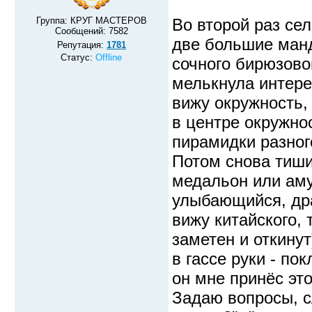
Группа: КРУГ МАСТЕРОВ
Во второй раз се
Сообщений:
7582
две большие ман
Репутация:
1781
Статус:
Offline
сочного бирюзово
мелькнула интере
вижу окружность,
в центре окружно
пирамидки разног
Потом снова тишин
медальон или аму
улыбающийся, дра
вижу китайского, 
заметен и откинут
в гассе руки - по
он мне принёс эт
Задаю вопросы, с