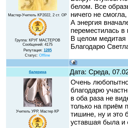
белом. Все образ
ничего не смогла,
Мастер-Учитель КР2022, 2 ст. ОР
А энергия вначал
переместилась в 
В целом медитая 
Группа: КРУГ МАСТЕРОВ
Сообщений:
4175
Благодарю Светла
Репутация:
1285
Статус:
Offline
Дата: Среда, 07.0
балерина
Очень любопытно 
благодарю участ
в оба раза не ви
только на приём 
Учитель УРР, Мастер КР
тишине, ну и это
уставшая была и 