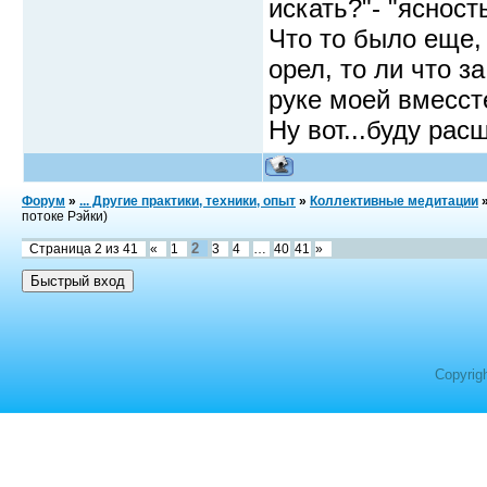
искать?"- "ясность
Что то было еще,
орел, то ли что з
руке моей вмессте
Ну вот...буду ра
Форум
»
... Другие практики, техники, опыт
»
Коллективные медитации
потоке Рэйки)
2
Страница
2
из
41
«
1
3
4
…
40
41
»
Copyrig