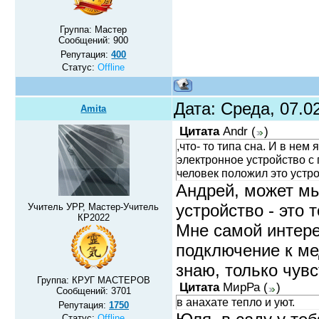
Группа: Мастер
Сообщений:
900
Репутация:
400
Статус:
Offline
Дата: Среда, 07.0
Amita
Цитата
Andr
(
)
,что- то типа сна. И в нем 
электронное устройство с 
человек положил это устро
Андрей, может мы
устройство - это 
Учитель УРР, Мастер-Учитель
КР2022
Мне самой интере
подключение к ме
знаю, только чув
Группа: КРУГ МАСТЕРОВ
Цитата
МирРа
(
)
Сообщений:
3701
в анахате тепло и уют.
Репутация:
1750
Статус:
Offline