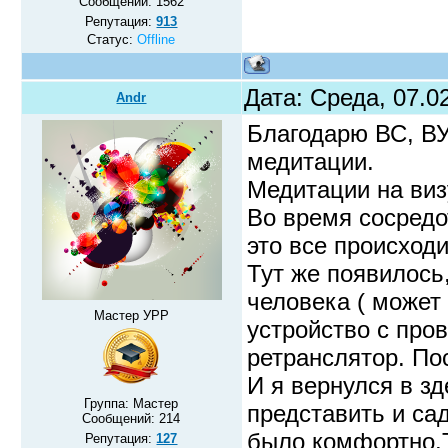
Сообщений:
1562
Репутация:
913
Статус:
Offline
Дата: Среда, 07.0
Andr
Благодарю ВС, ВУ
медитации.
Медитации на визу
Во время сосредо
это все происход
Тут же появилось,
человека ( может 
Мастер УРР
устройство с пров
ретранслятор. По
И я вернулся в з
Группа: Мастер
представить и са
Сообщений:
214
было комфортно.Т
Репутация:
127