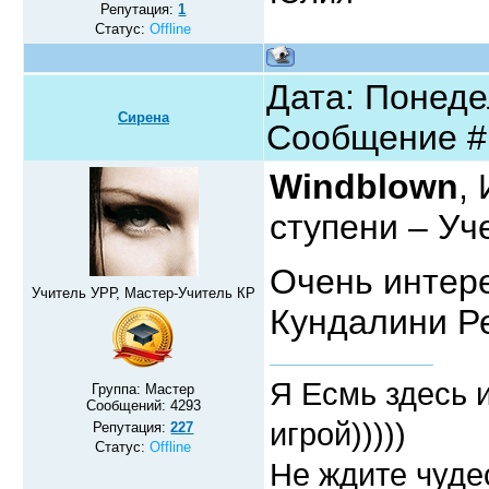
Репутация:
1
Статус:
Offline
Дата: Понедел
Сирена
Сообщение 
Windblown
,
ступени – Уч
Очень интере
Учитель УРР, Мастер-Учитель КР
Кундалини Р
Я Есмь здесь 
Группа: Мастер
Сообщений:
4293
игрой)))))
Репутация:
227
Статус:
Offline
Не ждите чудес