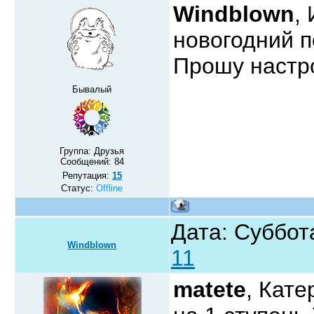
Windblown
,
новогодний 
Прошу настро
Бывалый
Группа: Друзья
Сообщений:
84
Репутация:
15
Статус:
Offline
Дата: Суббот
Windblown
11
matete
, Кате