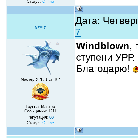
Статус:
Offline
Дата: Четверг
genry
7
Windblown
,
ступени УРР.
Благодарю!
Мастер УРР, 1 ст. КР
Группа: Мастер
Сообщений:
1211
Репутация:
68
Статус:
Offline