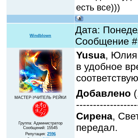
есть все)))
Дата: Понедел
Windblown
Сообщение 
Yusua
, Юлия
в удобное в
соответству
Добавлено
(
МАСТЕР-УЧИТЕЛЬ РЕЙКИ
------------------
Сирена
, Све
Группа: Администратор
передал.
Сообщений:
15545
Репутация:
2596