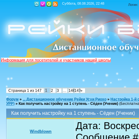
Суббота, 08.08.2026, 22:48
Логин:
Информация для посетителей и участников нашей школы
1
Страница
1
из
147
2
3
…
146
147
»
Форум
»
... Дистанционное обучение Рейки Усуи Риохо
»
Настройка 1-й 
УРР)
»
Как получить настройку на 1 ступень - Сёден (Ученик)
(Бесплатна
Как получить настройку на 1 ступень - Сёден (Ученик)
Дата: Воскрес
Windblown
Сообщение 