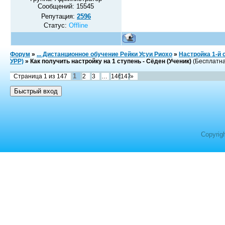
Сообщений:
15545
Репутация:
2596
Статус:
Offline
Форум
»
... Дистанционное обучение Рейки Усуи Риохо
»
Настройка 1-й 
УРР)
»
Как получить настройку на 1 ступень - Сёден (Ученик)
(Бесплатна
1
Страница
1
из
147
2
3
…
146
147
»
Copyrig