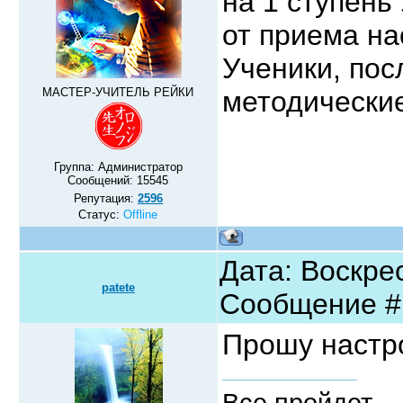
на 1 ступен
от приема на
Ученики, пос
МАСТЕР-УЧИТЕЛЬ РЕЙКИ
методически
Группа: Администратор
Сообщений:
15545
Репутация:
2596
Статус:
Offline
Дата: Воскрес
patete
Сообщение 
Прошу настро