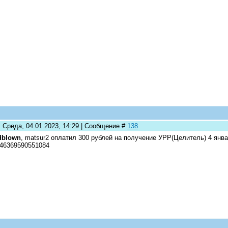
: Среда, 04.01.2023, 14:29 | Сообщение #
138
dblown
, matsur2 оплатил 300 рублей на получение УРР(Целитель) 4 янва
46369590551084