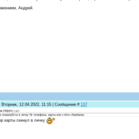
ажением, Андрей.
 Вторник, 12.04.2022, 11:15 | Сообщение #
137
та
Oldjohn
(
)
те пожалуйста в личку № телефона, карты или счёта сбербанка
р карты скинул в личку