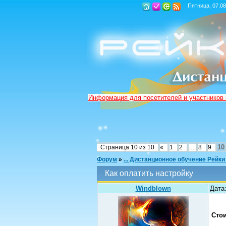
Пятница, 07.08
Информация для посетителей и участников
10
Страница
10
из
10
«
1
2
…
8
9
Форум
»
... Дистанционное обучение Рейки
Как оплатить настройку
Windblown
Дата:
Стои