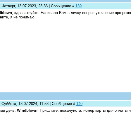
 Четверг, 13.07.2023, 23:36 | Сообщение #
139
dblown
, здравствуйте. Написала Вам в личку вопрос-уточнение про рекв
ните, я не понимаю.
 Суббота, 13.07.2024, 11:53 | Сообщение #
140
ый день,
Windblown
! Пришлите, пожалуйста, номер карты для оплаты н