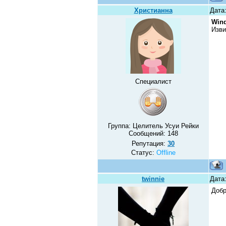
Христианна
Дата:
Win
Изви
Специалист
Группа: Целитель Усуи Рейки
Сообщений:
148
Репутация:
30
Статус:
Offline
twinnie
Дата:
Добр