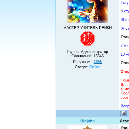
I ст
II с
III 
МАСТЕР-УЧИТЕЛЬ РЕЙКИ
IV с
Стои
7-ми
Группа: Администратор
10 –
Сообщений:
15545
Репутация:
2596
Стои
Статус:
Offline
Опла
Номе
Для 
теме
Посл
соот
Вопр
Oldjohn
Дата:
Учит