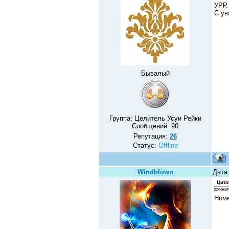
УРР.
С ув
Бывалый
Группа: Целитель Усуи Рейки
Сообщений:
90
Репутация:
26
Статус:
Offline
Windblown
Дата:
Цита
скинь
Номе