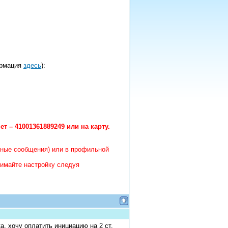
рмация
здесь
):
ет – 41001361889249 или на карту.
чные сообщения) или в профильной
имайте настройку следуя
, хочу оплатить инициацию на 2 ст.