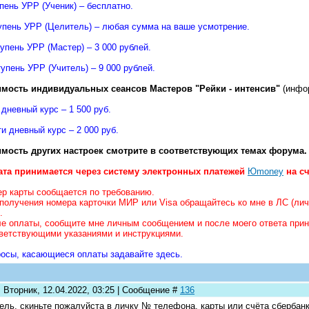
упень УРР (Ученик) – бесплатно.
тупень УРР (Целитель) – любая сумма на ваше усмотрение.
ступень УРР (Мастер) – 3 000 рублей.
тупень УРР (Учитель) – 9 000 рублей.
мость индивидуальных сеансов Мастеров "Рейки - интенсив"
(инфо
 дневный курс – 1 500 руб.
ти дневный курс – 2 000 руб.
мость других настроек смотрите в соответствующих темах форума.
та принимается через систему электронных платежей
Юmoney
на сч
р карты сообщается по требованию.
получения номера карточки МИР или Visa обращайтесь ко мне в ЛС (ли
.
е оплаты, сообщите мне личным сообщением и после моего ответа прин
ветствующими указаниями и инструкциями.
осы, касающиеся оплаты задавайте здесь.
 Вторник, 12.04.2022, 03:25 | Сообщение #
136
ель, скиньте пожалуйста в личку № телефона, карты или счёта сбербанка