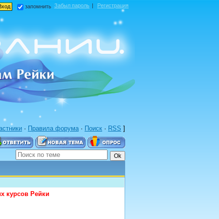
Забыл пароль
|
Регистрация
запомнить
астники
·
Правила форума
·
Поиск
·
RSS
]
ых курсов Рейки