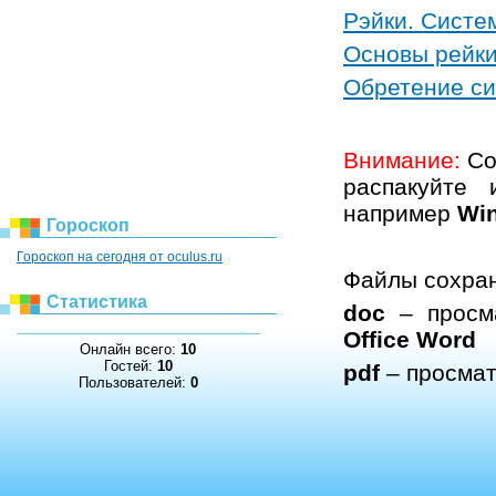
Рэйки. Систе
Основы рейки
Обретение си
Внимание:
Со
распакуйте
например
Wi
Гороскоп
Гороскоп на сегодня от oculus.ru
Файлы сохра
Статистика
doc
– просма
Office
Word
Онлайн всего:
10
Гостей:
10
pdf
– просмат
Пользователей:
0