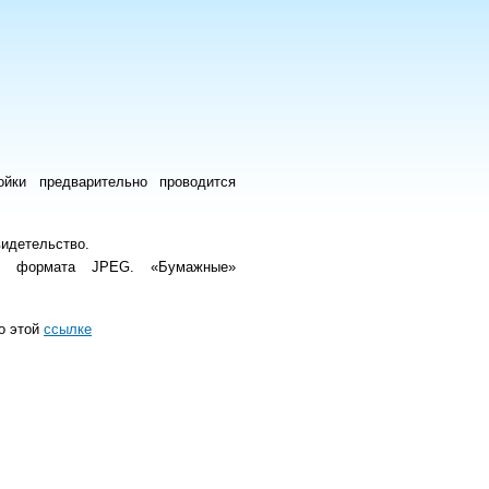
ойки предварительно проводится
видетельство.
ом формата JPEG
. «Бумажные»
о этой
ссылке