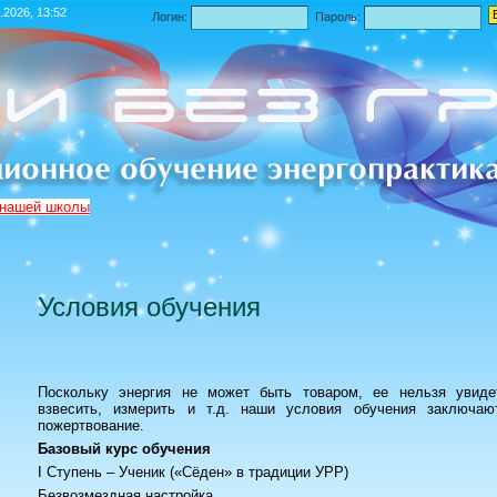
.2026, 13:52
Логин:
Пароль:
 нашей школы
Условия обучения
Поскольку энергия не может быть товаром, ее нельзя увидет
взвесить, измерить и т.д. наши условия обучения заключа
пожертвование.
Базовый курс обучения
I
Ступень – Ученик
(«Сёден» в традиции УРР)
Безвозмездная настройка.