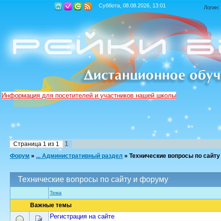
Суббота, 08.08.2026, 13:01
Логин:
Информация для посетителей и участников нашей школы
1
Страница
1
из
1
Форум
»
... Административный раздел
»
Технические вопросы по сайту
Технические вопросы по сайту и форуму
Тема
Важные темы
Регистрация на сайте