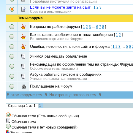
Подробная инструкция по регистрации
Если вы не можете зайти на сайт
[
1
2
3
]
Советы и рекомендации
Темы форума
Вопросы по работе форума
[
1
2
3
…
6
7
8
]
Как вставить изображение в текст сообщения
[
1
2
]
Вставляем картинки на Форуме
Ошибки, неточности, глюки сайта и форума
[
1
2
3
…
5
6
Учимся размещать объявление
Рекомендации по оформлению тем на страницах Форум
Оформляем темы красиво ;)
Азбука работы с текстом в сообщениях
Учимся пользоваться кнопочками
Приглашение на Форум
В этом форуме тем:
9
. На странице показано тем:
9
.
1
Страница
1
из
1
Обычная тема (Есть новые сообщения)
Обычная тема
Обычная тема (Нет новых сообщений)
Тема - опрос